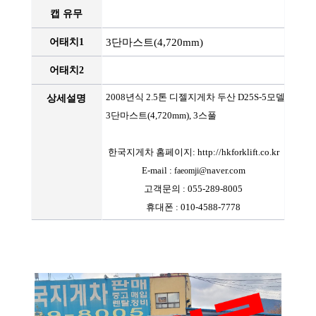
캡 유무
3단마스트(4,720mm)
어태치1
어태치2
2008년식 2.5톤 디젤지게차 두산 D25S-5모델
상세설명
3단마스트(4,720mm), 3스풀
한국지게차 홈페이지:
http://hkforklift.co.kr
E-mail :
naver.com
faeomji@
고객문의 : 055-289-8005
휴대폰 : 010-4588-7778