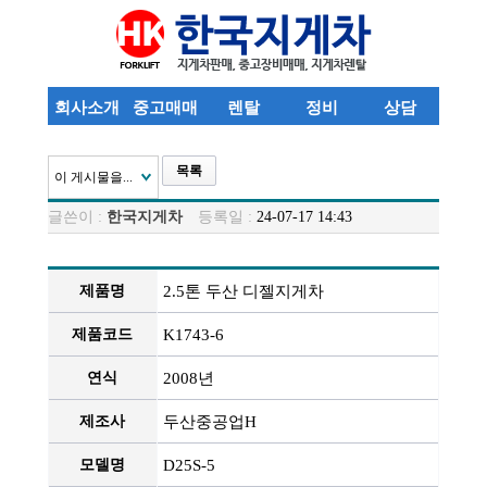
회사소개
중고매매
렌탈
정비
상담
목록
이 게시물을...
글쓴이 :
한국지게차
등록일 :
24-07-17 14:43
2.5톤 두산 디젤지게차
제품명
K1743-6
제품코드
2008년
연식
두산중공업H
제조사
D25S-5
모델명