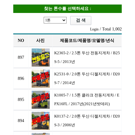
찾는 톤수를 선택하세요 :
/ Total 1,002
Login
NO
사진
제품코드/제품명/모델명/년식
K2365-2 / 2.5톤 두산 전동지게차
/ B25
897
S-5 / 2013년
K2531-9 / 2.0톤 두산 디젤지게차
/ D20
896
S-7 / 2014년
K1005-7 / 1.5톤 클라크 전동지게차
/ E
895
PX16FL / 2017년(2021년밧데리)
K0137-2 / 2.0톤 두산 디젤지게차
/ D20
894
S-3 / 2006년