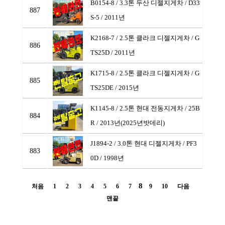
B0154-8 / 3.3톤 두산 디젤지게차
/ D33
887
S-5 / 2011년
K2168-7 / 2.5톤 클라크 디젤지게차
/ G
886
TS25D / 2011년
K1715-8 / 2.5톤 클라크 디젤지게차
/ G
885
TS25DE / 2015년
K1145-8 / 2.5톤 현대 전동지게차
/ 25B
884
R / 2013년(2025년밧데리)
J1894-2 / 3.0톤 현대 디젤지게차
/ PF3
883
0D / 1998년
8
처음
1
2
3
4
5
6
7
9
10
다음
맨끝