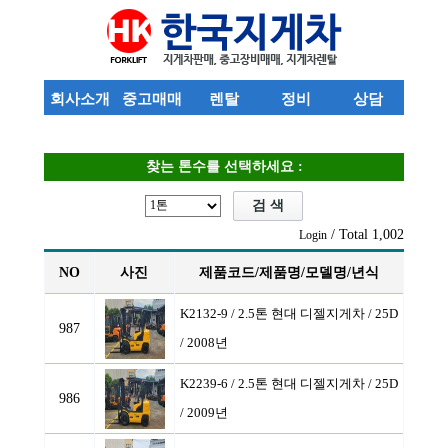
회사소개
중고매매
렌탈
정비
상담
찾는 톤수를 선택하세요 :
/ Total 1,002
Login
NO
사진
제품코드/제품명/모델명/년식
K2132-9 / 2.5톤 현대 디젤지게차
/ 25D
987
/ 2008년
K2239-6 / 2.5톤 현대 디젤지게차
/ 25D
986
/ 2009년