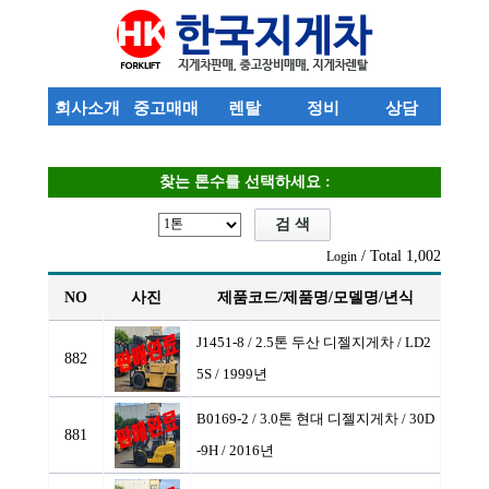
회사소개
중고매매
렌탈
정비
상담
찾는 톤수를 선택하세요 :
/ Total 1,002
Login
NO
사진
제품코드/제품명/모델명/년식
J1451-8 / 2.5톤 두산 디젤지게차
/ LD2
882
5S / 1999년
B0169-2 / 3.0톤 현대 디젤지게차
/ 30D
881
-9H / 2016년