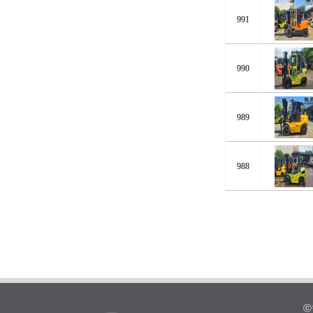
991
990
989
988
ⓒ한