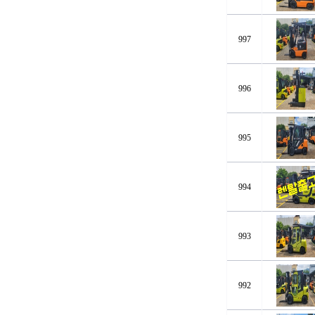
997
996
995
994
993
992