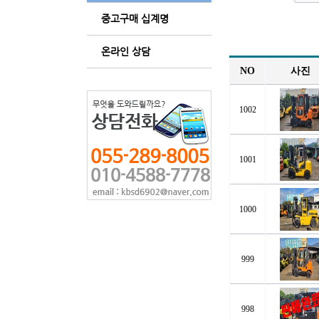
중고구매 십계명
온라인 상담
NO
사진
1002
1001
1000
999
998