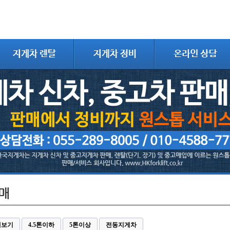
매
체보기
4.5톤이하
5톤이상
전동지게차